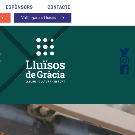
ESPÒNSORS
CONTACTE
Vull jugar als Lluïsos!
!