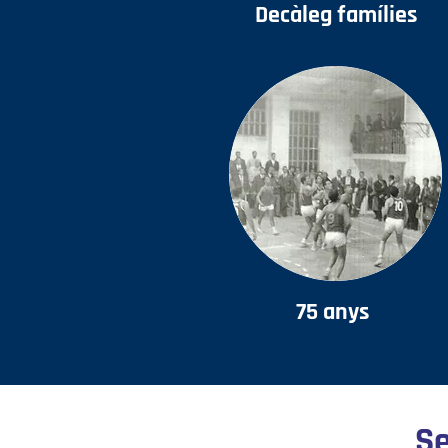
Decàleg famílies
75 anys
Se