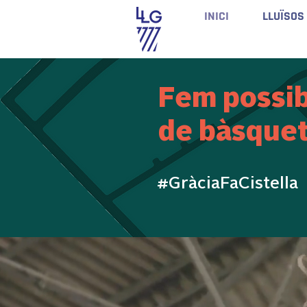
INICI
LLUÏSOS
Fem possib
de bàsquet 
#GràciaFaCistella