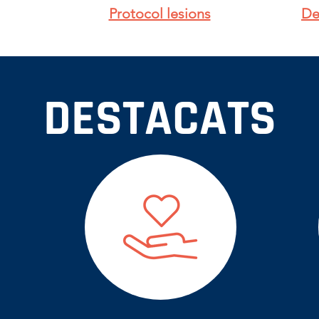
Protocol lesions
De
DESTACATS