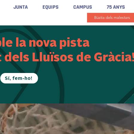
JUNTA
EQUIPS
CAMPUS
75 ANYS
Bústia dels malestars
le la nova pista
dels Lluïsos de Gràcia
Sí, fem-ho!