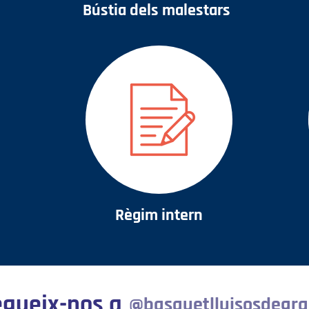
Bústia dels malestars
Règim intern
gueix-nos a
@basquetlluisosdegra