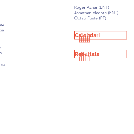
Roger Aznar
(ENT)
Jonathan Vicente (ENT)
Octavi Fusté (PF)
ez
cía
Calendari
o
a
Resultats
ruz