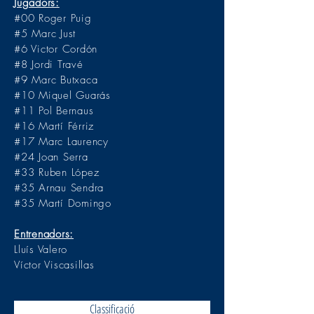
Jugadors:
#00 Roger Puig
#5 Marc Just
#6 Victor Cordón
#8 Jordi Travé
#9 Marc Butxaca
#10 Miquel Guarás
#11 Pol Bernaus
#16 Martí Férriz
#17 Marc Laurency
#24 Joan Serra
#33 Ruben López
#35 Arnau Sendra
#35 Martí Domingo
Entrenadors:
Lluís Valero
Víctor Viscasillas
Classificació