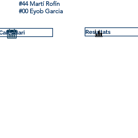
#44 Martí Rofín
#
00
Eyob Garcia
Resultats
Calendari