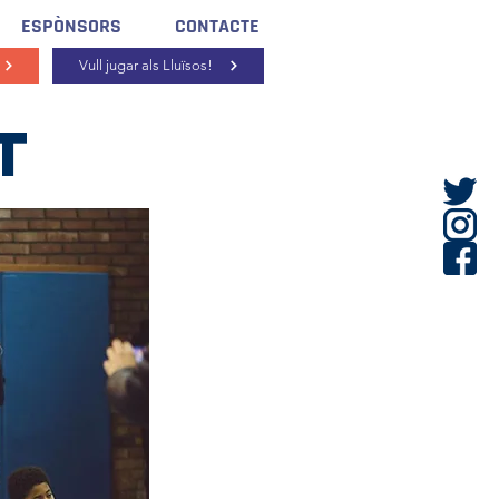
ESPÒNSORS
CONTACTE
Vull jugar als Lluïsos!
t