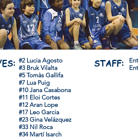
#2 Lucia Agosto
Ent
ES:
STAFF:
#3 Bruk Vilalta
Ent
#5 Tomàs Gallifa
#7 Lua Puig
#10 Jana Casabona
#11 Eloi Cortes
#12 Aran Lope
#17 Leo Garcia
#23 Gina Velázquez
#33 Nil Roca
#34 Martí Isarch