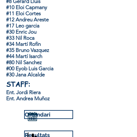
#8 Gerard Lluís
#10 Eloi Capmany
#11 Eloi Cortes
#12 Andreu Areste
#17 Leo garcia
#30 Enric Jou
#33 Nil Roca
#34 Martí Rofín
#35 Bruno Vazquez
#44 Martí Isarch
#80 Nil Sanchez
#00 Eyob Luis Garcia
#30 Jana Alcalde
STAFF:
Ent. Jordi Riera
Ent. Andrea Muñoz
Calendari
Resultats