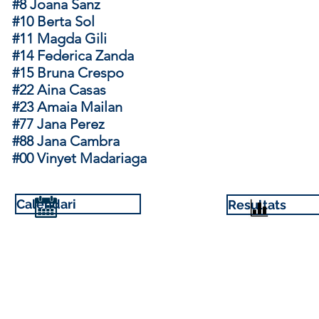
#8 Joana Sanz
#10 Berta Sol
#11 Magda Gili
#14 Federica Zanda
#15 Bruna Crespo
#22 Aina Casas
#23 Amaia Maila
n
#77 Jana Perez
#88 Jana Cambra
#00 Vinyet Madariaga
Calendari
Resultats