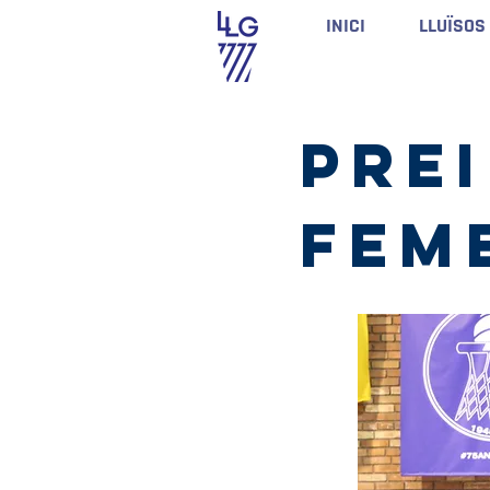
INICI
LLUÏSOS
PRE
fem