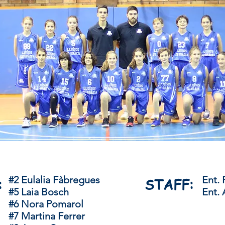
#2 Eulalia Fàbregues
Ent.
:
STAFF:
#5 Laia Bosch
Ent. 
#6 Nora Pomarol
#7 Martina Ferrer