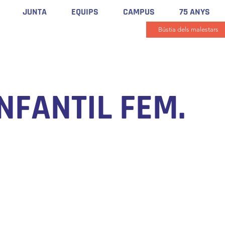
JUNTA
EQUIPS
CAMPUS
75 ANYS
Bústia dels malestars
NFANTIL FEM.