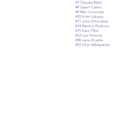
#7 Clàudia Martí
#8 Sayen Castro
#9 Mar Cereceda
#10 Arlet Labajos
#11 Júlia Ortonobes
#14 Martina Pedreira
#15 Kate Tillot
#23 Laia Amorós
#30 Jana Alcalde
#33 Cloe Valldepérez