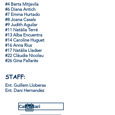
#4 Berta Mitjavila
#6 Diana Antich
#7 Emma Hurtado
#8 Joana Casals
#9 Judith Aguilar
#11 Natàlia Terré
#13 Alba Encuentra
#14 Caroline Huguet
#16 Anna Rius
#17 Natàlia Lladser
#22 Clàudia Nicolau
#26 Gina Pallarès
STAFF:
Ent. Guillem Lloberas
Ent. Dani Hernandez
Calendari