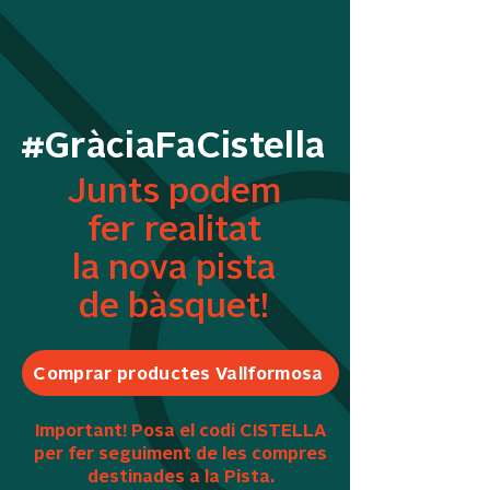
#GràciaFaCistella
Junts podem
fer realitat
la nova pista
de bàsquet!
Comprar productes Vallformosa
Important! Posa el codi CISTELLA
per fer seguiment de les compres
destinades a la Pista.