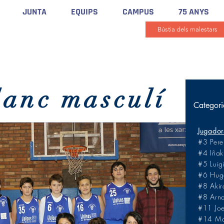
JUNTA
EQUIPS
CAMPUS
75 ANYS
Bústia dels malestars
lanc masculí
Categori
Jugador
#3 Pere
#4 Iñak
#5 Luig
#6 Hugo
#8 Aki
#8 Arna
#11 Joe
#14 Mau