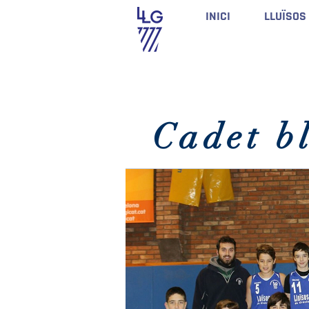
INICI
LLUÏSOS
Cadet b