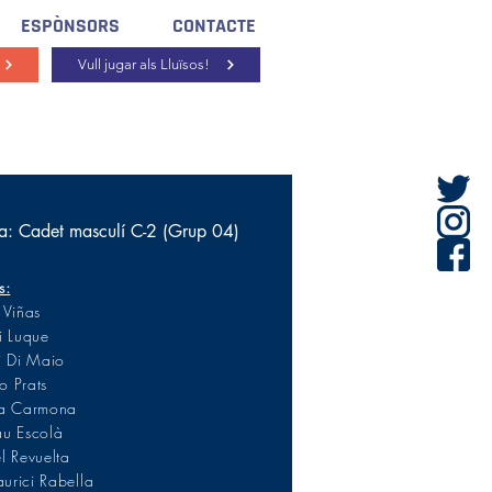
ESPÒNSORS
CONTACTE
Vull jugar als Lluïsos!
a: Cadet masculí C-2 (Grup 04)
s:
 Viñas
i Luque
i Di Maio
 Prats
ra Carmona
u Escolà
l Revuelta
rici Rabella