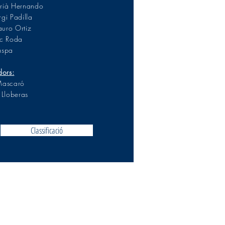
rià Hernando
gi Padilla
uro Ortiz
uc Roda
aspa
dors:
Mascaró
 Lloberas
Classificació