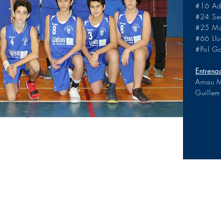
#16 Ad
#24 Ser
#25 Ma
#66 Ll
#Pol G
Entrena
Arnau 
Guillem