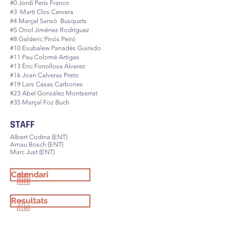
#0 Jordi Peris Franco
#3 Martí Clos Cervera
#4 Marçal Sansó Busquets
#5 Oriol Jiménez Rodríguez
#8 Galderic Pinós Peiró
#10 Esubalew Panadès Guirado
#11 Pau Colomé Artigas
#13 Èric Fonollosa Álvarez
#16 Joan Calveras Preto
#19 Lars Casas Carbones
#23 Abel González Montserrat
#35 Marçal Foz Buch
STAFF
Albert Codina (ENT)
Arnau Bosch (ENT)
Marc Just (ENT)
Calendari
Resultats