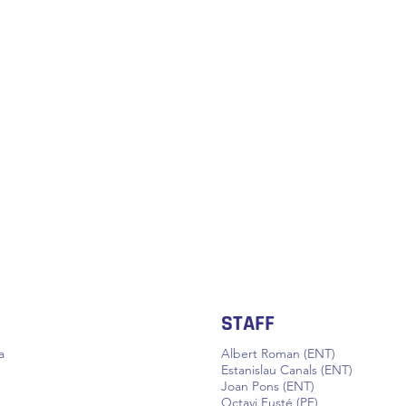
STAFF
a
Albert Roman (ENT)
Estanislau Canals (ENT)
Joan Pons (ENT)
Octavi Fusté (PF)