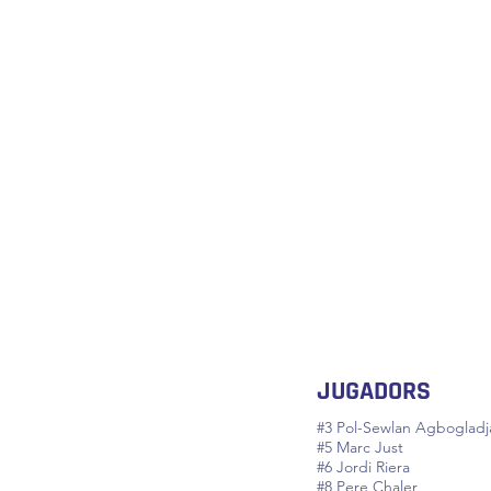
JUGADORS
#3 Pol-Sewlan Agbogladj
#5 Marc Just
#6 Jordi Riera
#8 Pere Chaler