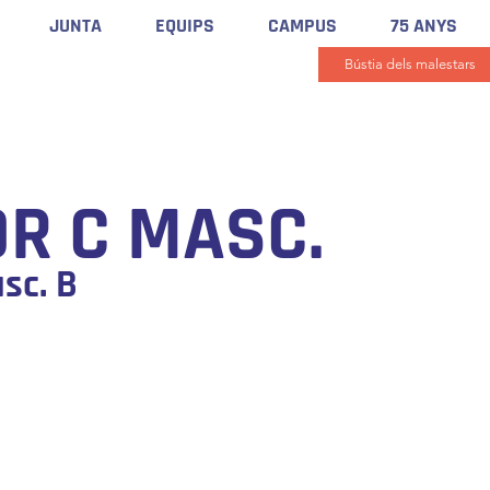
JUNTA
EQUIPS
CAMPUS
75 ANYS
Bústia dels malestars
OR C MASC.
sc. B