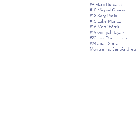
#9 Marc Butxaca
#10 Miquel Guaràs
#13 Sergi Valls
#15 Luke Muñoz
#16 Martí Férriz
#19
Gonçal Bayarri
#22 Jan Domènech
#24 Joan Serra
Montserrat SantAndreu